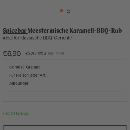
Spicebar
Meestermische Karamell-BBQ-Rub
ideal für klassische BBQ-Gerichte
€6,90
= €5,31
/
100
g
Inkl. MwSt.
Gemüse-Granate
Für Fleisch jeder Art!
Allrounder
Sofort lieferbar