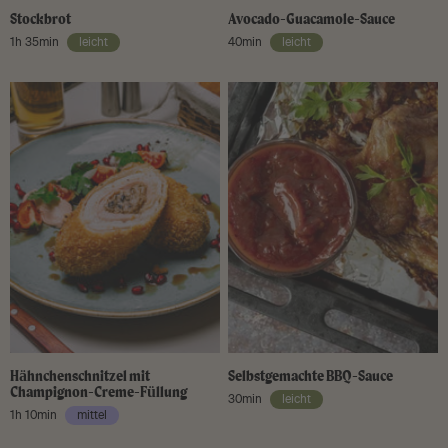
Stockbrot
Avocado-Guacamole-Sauce
1h 35min
leicht
40min
leicht
Hähnchenschnitzel mit
Selbstgemachte BBQ-Sauce
Champignon-Creme-Füllung
30min
leicht
1h 10min
mittel