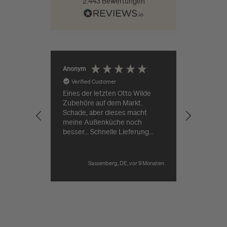
2.443
Bewertungen
Jürgen Ro
Anonym
Verified Customer
Verifie
Eines der letzten Otto Wilde
Zubehöre auf dem Markt.
Guter Pr
Schade, aber dieses macht
Lieferung
meine Außenküche noch
besser... Schnelle Lieferung
durch Grillgott.⁷
Sassenberg, DE, vor 9 Monaten
Pause