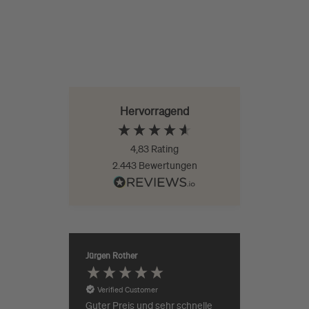
Hervorragend
4,83
Rating
2.443
Bewertungen
Jürgen Rother
Anonym
Verifie
Verified Customer
it
Schutzhüll
Wilde
Xxxxxxx
Guter Preis und sehr schnelle