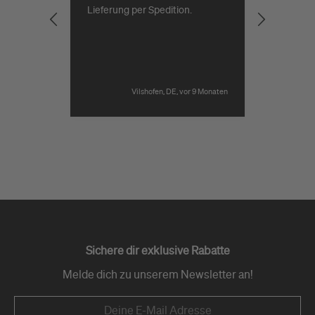
t.
Lieferung per Spedition.
acht
ch
erung
r 9 Monaten
Vilshofen, DE, vor 9 Monaten
Pause
Sichere dir exklusive Rabatte
Melde dich zu unserem Newsletter an!