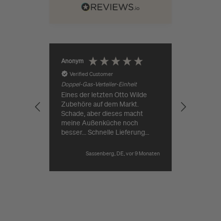
Jürgen Ro
Anonym
Verified Customer
Verifie
Doppel-Gas-Verteiler-Einheit
Eines der letzten Otto Wilde
Guter Pr
Zubehöre auf dem Markt.
Lieferung
Schade, aber dieses macht
meine Außenküche noch
besser... Schnelle Lieferung
durch Grillgott.
Sassenberg, DE, vor 9 Monaten
Pause