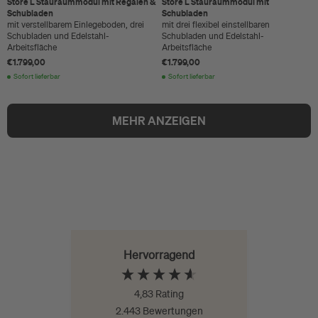
Store L Stauraummodul mit Regalen &
Store L Stauraummodul mit
Schubladen
Schubladen
mit verstellbarem Einlegeboden, drei
mit drei flexibel einstellbaren
Schubladen und Edelstahl-
Schubladen und Edelstahl-
Arbeitsfläche
Arbeitsfläche
€1.799,00
€1.799,00
Sofort lieferbar
Sofort lieferbar
MEHR ANZEIGEN
Hervorragend
4,83
Rating
2.443
Bewertungen