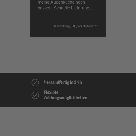
meine Außenküche noch
besser... Schnelle Lieferung
durch Grillgott.
Sassenberg, DE, vor 9 Monaten
Pause
Versandfertig in 24 h
Kostenloser Versand ab 149€*
Flexible
Beratung vor Ort & Online
Zahlungsmöglichkeiten