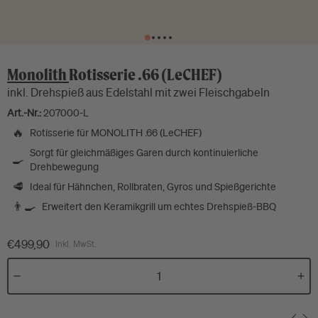
Monolith
Rotisserie .66 (LeCHEF)
inkl. Drehspieß aus Edelstahl mit zwei Fleischgabeln
Art.-Nr.:
207000-L
🔥
Rotisserie für MONOLITH .66 (LeCHEF)
Sorgt für gleichmäßiges Garen durch kontinuierliche
🍳
Drehbewegung
🥩
Ideal für Hähnchen, Rollbraten, Gyros und Spießgerichte
👨‍🍳
Erweitert den Keramikgrill um echtes Drehspieß-BBQ
€499,90
Inkl. MwSt.