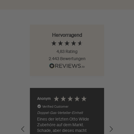
Hervorragend
4,83
Rating
2.443
Bewertungen
Jürgen Ro
Anonym
Verified Customer
Verifie
Doppel-Gas-Verteiler-Einheit
Eines der letzten Otto Wilde
Guter Pr
Zubehöre auf dem Markt.
Lieferung
Schade, aber dieses macht