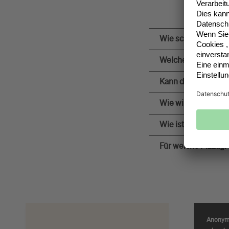
Die
Wie schnell erreic
Welche Vorteile bie
Kann der Ofen nur 
Wie wird der drehe
Wie ist der Pizzaofe
Für welche Pizzagr
Anony