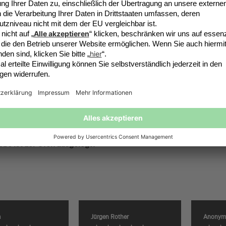
se Fragen haben wir schon häufiger geh
ht der KILN die optimale Backtemperatur?
tet der rotierende Pizzastein?
Pizza backen oder auch andere Speisen?
nde Pizzastein betrieben?
n isoliert?
öße ist der Ofen ausgelegt?
m
Jürgen Rother
Anonym