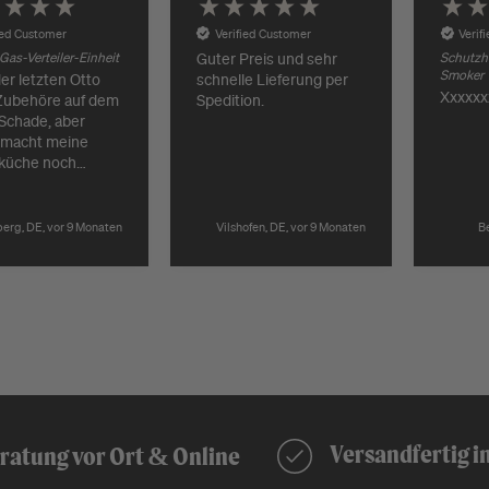
ied Customer
Verified Customer
Verif
as-Verteiler-Einheit
Guter Preis und sehr
Schutzhü
Smoker
schnelle Lieferung per
er letzten Otto
Xxxxxx
Spedition.
Zubehöre auf dem
 macht meine
küche noch
.. Schnelle
ng durch Grillgott.
erg, DE, vor 9 Monaten
Vilshofen, DE, vor 9 Monaten
Be
Versandfertig in
ratung vor Ort & Online