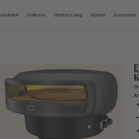
 Kulinarik
Grillkurse
Outdoor Living
Marken
Gutscheine
E
K
dr
Art


