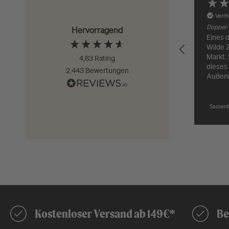
Verif
Doppel-G
Hervorragend
Eines d
Wilde 
Markt. Schade, aber
4,83
Rating
dieses
2.443
Bewertungen
Außen
besser.
Lieferu
Sassenb
Kostenloser Versand ab 149€*
Be