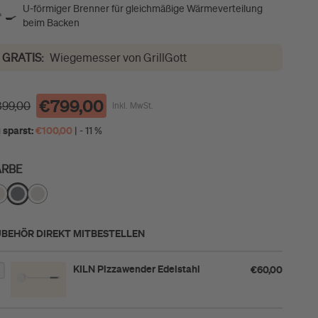
U-förmiger Brenner für gleichmäßige Wärmeverteilung
‍🍳
beim Backen
GRATIS:
Wiegemesser von GrillGott
€799,00
899,00
Inkl. MwSt.
 sparst:
€100,00
| - 11 %
ARBE
BEHÖR DIREKT MITBESTELLEN
KILN Pizzawender Edelstahl
€60,00