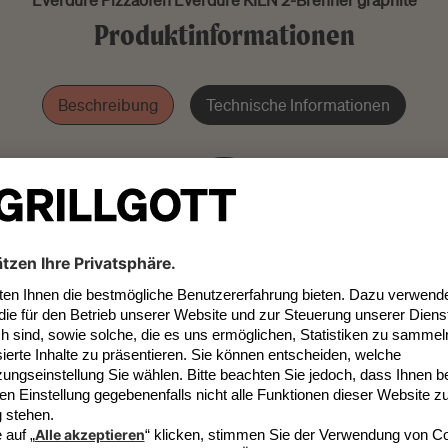
Everdure Pizzaofen Everdure KILN 2-Brenner graphite
Produktinformationen
Beschreibung
Technische Informationen
Weitere Everdure Produkte ansehen
Hersteller Garantiebstimmungen
 Frage!