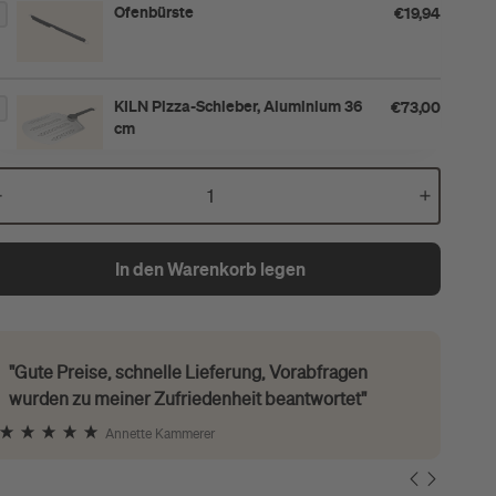
Ofenbürste
€19,94
KILN Pizza-Schieber, Aluminium 36
€73,00
cm
In den Warenkorb legen
"Gute Preise, schnelle Lieferung, Vorabfragen
wurden zu meiner Zufriedenheit beantwortet"
Annette Kammerer