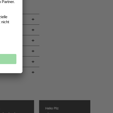
ört.
+
+
+
+
+
+
Heiko Pilz
Anonym