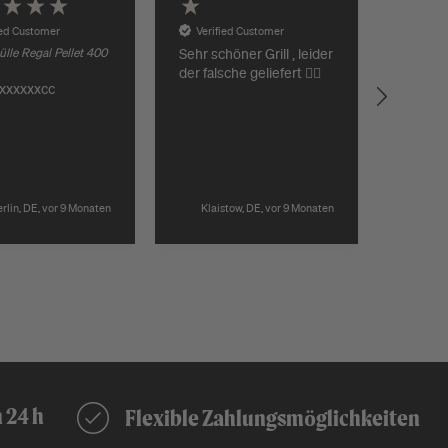
ied Customer
Verified Customer
Verif
lle Regal Pellet 400
Sehr schöner Grill , leider
Es lief 
der falsche geliefert 🤷‍♂️
Schnell
xxxxxxcc
Preis
rlin, DE, vor 9 Monaten
Klaistow, DE, vor 9 Monaten
Rost
Pause
 24 h
Flexible Zahlungsmöglichkeiten