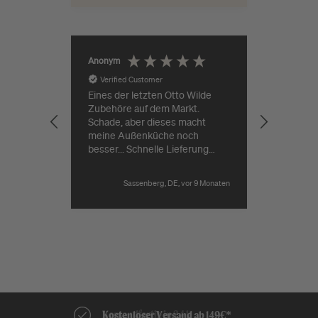
Jürgen Ro
Anonym
Verified Customer
Verifie
Eines der letzten Otto Wilde
Zubehöre auf dem Markt.
Guter Pr
Schade, aber dieses macht
Lieferung
meine Außenküche noch
besser... Schnelle Lieferung
durch Grillgott.⁷
Sassenberg, DE, vor 9 Monaten
Pause
Versandfertig in 24 h
Kostenloser Versand ab 149€*