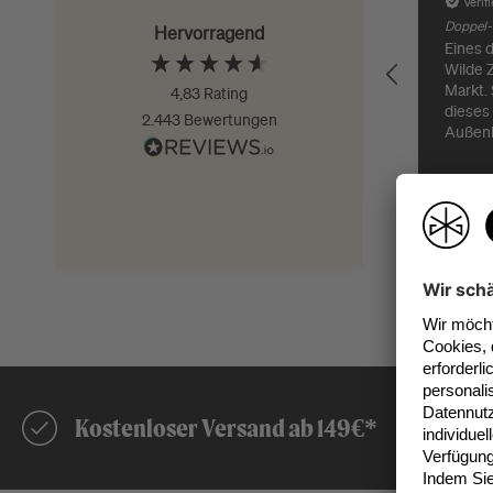
Verif
Doppel-G
Hervorragend
Eines d
Wilde 
Markt. Schade, aber
4,83
Rating
dieses
2.443
Bewertungen
Außen
besser.
Lieferu
Sassenb
Kostenloser Versand ab 149€*
Be