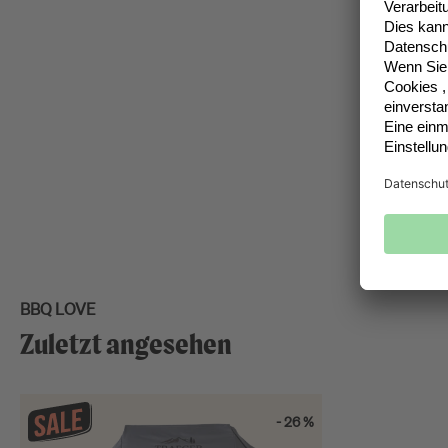
BBQ LOVE
Zuletzt angesehen
- 26 %