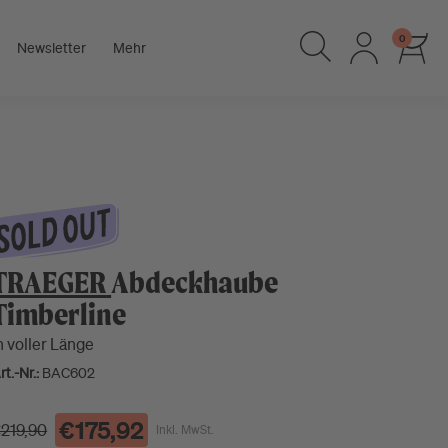
0
Newsletter
Mehr
TRAEGER
Abdeckhaube
Timberline
n voller Länge
rt.-Nr.:
BAC602
€175,92
219,90
Inkl. MwSt.