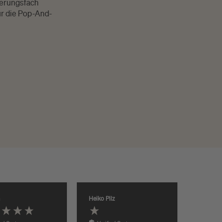
terungsfach
ür die Pop-And-
Heiko Pilz
Anonym