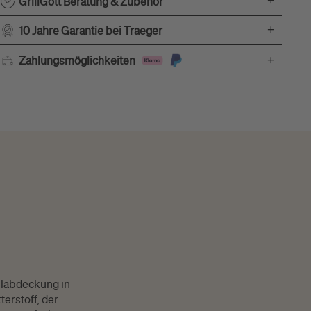
+
GrillGott Beratung & Zubehör
+
10 Jahre Garantie bei Traeger
+
Zahlungsmöglichkeiten
illabdeckung in
erstoff, der