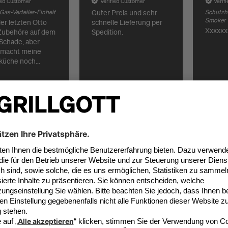
ied Customer
Verified Customer
Verif
as-Verteiler-Einheit
Guter Preis und sehr
Schutzhü
Smoker
schnelle Lieferung per
er letzten Otto
Xxxxxx
Spedition.
Zubehöre auf dem
 macht meine
küche noch
.. Schnelle
ng durch Grillgott.
erg, DE, vor 9 Monaten
Vilshofen, DE, vor 9 Monaten
Be
Versandfertig in
ratung vor Ort & Online