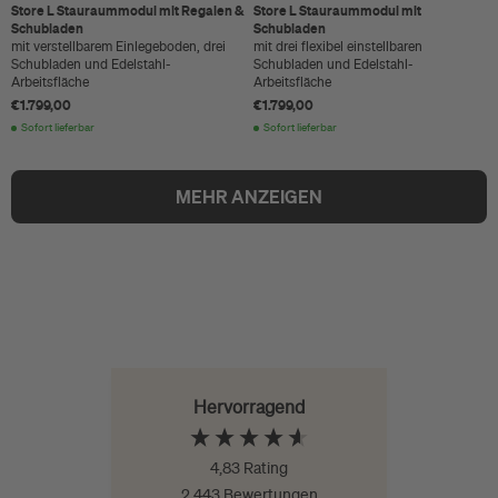
Store L Stauraummodul mit Regalen &
Store L Stauraummodul mit
Schubladen
Schubladen
mit verstellbarem Einlegeboden, drei
mit drei flexibel einstellbaren
Schubladen und Edelstahl-
Schubladen und Edelstahl-
Arbeitsfläche
Arbeitsfläche
€1.799,00
€1.799,00
Sofort lieferbar
Sofort lieferbar
MEHR ANZEIGEN
Hervorragend
4,83
Rating
2.443
Bewertungen