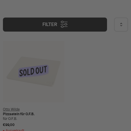
FILTER
Otto Wilde
Pizzastein für O.F.B.
für O.F.B.
€99,00
Ausverkauft