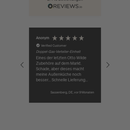
Jürgen Ro
Anonym
Verified Customer
Verifie
Doppel-Gas-Verteiler-Einheit
Eines der letzten Otto Wilde
Guter Pr
Zubehöre auf dem Markt.
Lieferung
Schade, aber dieses macht
meine Außenküche noch
besser... Schnelle Lieferung
durch Grillgott.
Sassenberg, DE, vor 9 Monaten
Pause