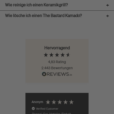
Wie reinige ich einen Keramikgrill?
+
Wie lösche ich einen The Bastard Kamado?
+
Hervorragend
4,83
Rating
2.443
Bewertungen
Jürgen Ro
Anonym
Verified Customer
Verifie