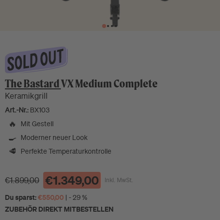
The Bastard
VX Medium Complete
Keramikgrill
Art.-Nr.:
BX103
🔥
Mit Gestell
🍳
Moderner neuer Look
🥩
Perfekte Temperaturkontrolle
€1.349,00
€1.899,00
Inkl. MwSt.
Du sparst:
€550,00
| - 29 %
ZUBEHÖR DIREKT MITBESTELLEN