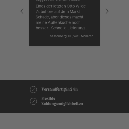
Doppel-Gas-Verteiler-Einheit
Eines der letzten Otto Wilde
Guter Pr
Zubehöre auf dem Markt.
Lieferung
Schade, aber dieses macht
meine Außenküche noch
besser... Schnelle Lieferung
durch Grillgott.
Sassenberg, DE, vor 9 Monaten
Pause
Versandfertig in 24 h
Kostenloser Versand ab 149€*
Flexible
Beratung vor Ort & Online
Zahlungsmöglichkeiten