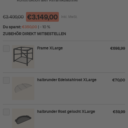
Konstruktion aller Keramikbauteile
€3.149,00
€3.499,00
Inkl. MwSt.
Du sparst:
€350,00
| - 10 %
ZUBEHÖR DIREKT MITBESTELLEN
Frame XLarge
€698,99
halbrunder Edelstahlrost XLarge
€70,00
halbrunder Rost gelocht XLarge
€59,99