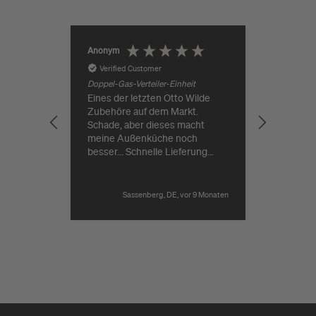
Jürgen Ro
Anonym
Verified Customer
Verifie
Doppel-Gas-Verteiler-Einheit
Eines der letzten Otto Wilde
Guter Pr
Zubehöre auf dem Markt.
Lieferung
Schade, aber dieses macht
meine Außenküche noch
besser... Schnelle Lieferung
durch Grillgott.
Sassenberg, DE, vor 9 Monaten
Pause