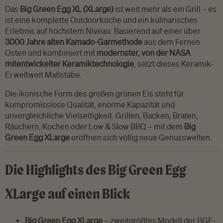
Das
Big Green Egg XL (XLarge)
ist weit mehr als ein Grill – es
ist eine komplette Outdoorküche und ein kulinarisches
Erlebnis auf höchstem Niveau. Basierend auf einer über
3000 Jahre alten Kamado-Garmethode
aus dem Fernen
Osten und kombiniert mit
modernster, von der NASA
mitentwickelter Keramiktechnologie
, setzt dieses Keramik-
Ei weltweit Maßstäbe.
Die ikonische Form des großen grünen Eis steht für
kompromisslose Qualität, enorme Kapazität und
unvergleichliche Vielseitigkeit. Grillen, Backen, Braten,
Räuchern, Kochen oder Low & Slow BBQ – mit dem
Big
Green Egg XLarge
eröffnen sich völlig neue Genusswelten.
Die Highlights des Big Green Egg
XLarge auf einen Blick
Big Green Egg XLarge
– zweitgrößtes Modell der BGE-