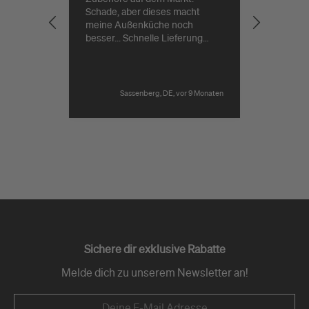
Schade, aber dieses macht
Lieferung
meine Außenküche noch
besser... Schnelle Lieferung
durch Grillgott.⁷
Sassenberg, DE, vor 9 Monaten
Pause
Sichere dir exklusive Rabatte
Melde dich zu unserem Newsletter an!