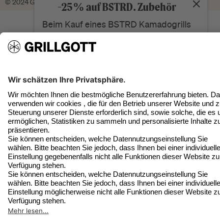
© 2024 Grillgott GmbH umgesetzt von
Helpingbrands
-25% auf BSTRD. Zubehör
Anonym
Beim Kauf eines BSTRD Kamadogrills
Verifizierter Kunde
Doppel-Gas-Verteiler-Einheit
Eines der letzten Otto Wilde Zubehöre auf dem
Markt. Schade, aber dieses macht meine
Außenküche noch besser... Schnelle Lieferung
Twitter
durch Grillgott.
Facebook
Hilfreich
?
Ja
Teilen
Sassenberg, DE,
21.10.2025
Anonym
Verifizierter Kunde
Eines der letzten Otto Wilde Zubehöre auf dem
Markt. Schade, aber dieses macht meine
Außenküche noch besser... Schnelle Lieferung
Twitter
durch Grillgott.⁷
Facebook
Hilfreich
?
Ja
Teilen
Sassenberg, DE,
21.10.2025
Jürgen Rother