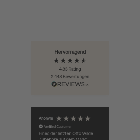
Hervorragend
4,83
Rating
2.443
Bewertungen
Jürgen Ro
Anonym
Verified Customer
Verifie
Eines der letzten Otto Wilde
Zubehöre auf dem Markt.
Guter Pr